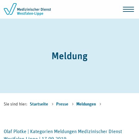
Zum Inhalt springen
Meldung
Sie sind hier:
Startseite
Presse
Meldungen
Olaf Plotke |
Kategorien Meldungen Medizinischer Dienst
Westfalen-Lippe |
17.09.2019