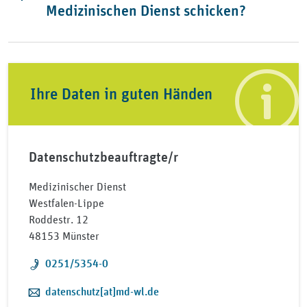
Medizinischen Dienst schicken?
Ihre Daten in guten Händen
Datenschutzbeauftragte/r
Medizinischer Dienst
Westfalen-Lippe
Roddestr. 12
48153 Münster
Telefon:
0251/5354-0
E-Mail:
datenschutz[at]md-wl.de