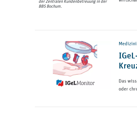
der Zentralen Kundenbetreuung in der
BBS Bochum.
Medizinis
IGeL
Kreu
Das wiss
oder chr