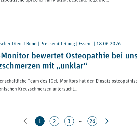
cher Dienst Bund | Pressemitteilung | Essen | |
18.06.2026
-Monitor bewertet Osteopathie bei un
zschmerzen mit „unklar“
enschaftliche Team des IGeL-Monitors hat den Einsatz osteopathis
onischen Kreuzschmerzen untersucht…
…
1
2
3
26