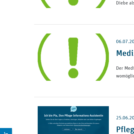
Diebe al
06.07.2
Medi
Der Medi
womöglic
25.06.2
Pfleg
Zur LinkedIn Seite: https://www.linkedin.com/company