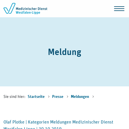
Zum Inhalt springen
Meldung
Sie sind hier:
Startseite
Presse
Meldungen
Olaf Plotke |
Kategorien Meldungen Medizinischer Dienst
Westfalen-Lippe |
30.10.2019