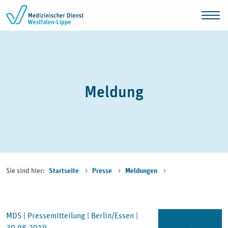
Zum Inhalt springen
Meldung
Sie sind hier:
Startseite
Presse
Meldungen
MDS |
Pressemitteilung |
Berlin/Essen |
30.08.2019