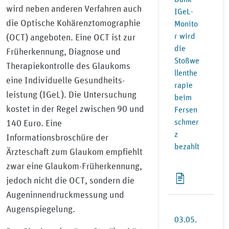
wird neben anderen Verfahren auch
IGeL-
die Optische Kohärenztomographie
Monito
r wird
(OCT) angeboten. Eine OCT ist zur
die
Früherkennung, Diagnose und
Stoßwe
Therapiekontrolle des Glaukoms
llenthe
eine Individuelle Gesundheits-
rapie
leistung (IGeL). Die Untersuchung
beim
kostet in der Regel zwischen 90 und
Fersen
schmer
140 Euro. Eine
z
Informationsbroschüre der
bezahlt
Ärzteschaft zum Glaukom empfiehlt
zwar eine Glaukom-Früherkennung,
jedoch nicht die OCT, sondern die
Augeninnendruckmessung und
Augenspiegelung.
03.05.