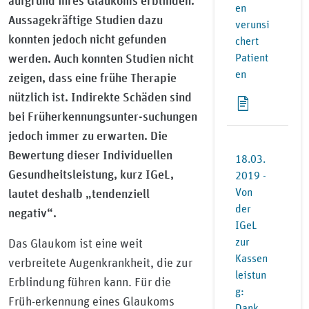
aufgrund ihres Glaukoms erblinden.
en
Aussagekräftige Studien dazu
verunsi
konnten jedoch nicht gefunden
chert
werden. Auch konnten Studien nicht
Patient
en
zeigen, dass eine frühe Therapie
nützlich ist. Indirekte Schäden sind
bei Früherkennungsunter-suchungen
jedoch immer zu erwarten. Die
Bewertung dieser Individuellen
18.03.
Gesundheitsleistung, kurz IGeL,
2019 -
Von
lautet deshalb „tendenziell
der
negativ“.
IGeL
zur
Das Glaukom ist eine weit
Kassen
verbreitete Augenkrankheit, die zur
leistun
Erblindung führen kann. Für die
g:
Früh-erkennung eines Glaukoms
Dank