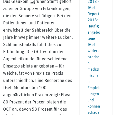
Das Glaukom („grüner Star“) gehört
2018 -
IGeL-
zu einer Gruppe von Erkrankungen,
Report
die den Sehnerv schädigen. Bei den
2018:
Patientinnen und Patienten
Häufig
entwickelt der Sehbereich über die
angebo
Jahre hinweg immer weitere Lücken.
tene
Schlimmstenfalls führt dies zur
IGeL
widers
Erblindung. Die OCT wird in der
preche
Augenheilkunde für verschiedene
n
Einsatz-gebiete angeboten – für
medizi
welche, ist von Praxis zu Praxis
nische
unterschiedlich. Eine Recherche des
n
IGeL-Monitors bei 100
Empfeh
lungen
augenärztlichen Praxen zeigt: Etwa
und
80 Prozent der Praxen bieten die
können
OCT an, davon 58 Prozent für das
schade