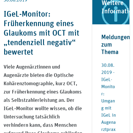
Weitere
Informati
IGeL-Monitor:
Früherkennung eines
Glaukoms mit OCT mit
Meldungen
„tendenziell negativ“
zum
bewertet
Thema
30.08.
Viele Augenärztinnen und
2019 -
Augenärzte bieten die Optische
IGeL-
Kohärenztomographie, kurz OCT,
Monito
zur Früherkennung eines Glaukoms
r:
als Selbstzahlerleistung an. Der
Umgan
IGeL-Monitor wollte wissen, ob die
g mit
IGeL in
Untersuchung tatsächlich
Augena
verhindern kann, dass Menschen
rztprax