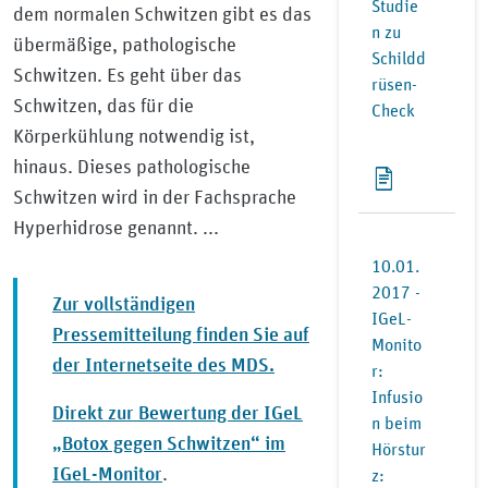
Studie
dem normalen Schwitzen gibt es das
n zu
übermäßige, pathologische
Schildd
Schwitzen. Es geht über das
rüsen-
Schwitzen, das für die
Check
Körperkühlung notwendig ist,
hinaus. Dieses pathologische
Schwitzen wird in der Fachsprache
Hyperhidrose genannt. ...
10.01.
2017 -
Zur vollständigen
IGeL-
Pressemitteilung finden Sie auf
Monito
der Internetseite des MDS.
r:
Infusio
Direkt zur Bewertung der IGeL
n beim
„Botox gegen Schwitzen“ im
Hörstur
IGeL-Monitor
.
z: