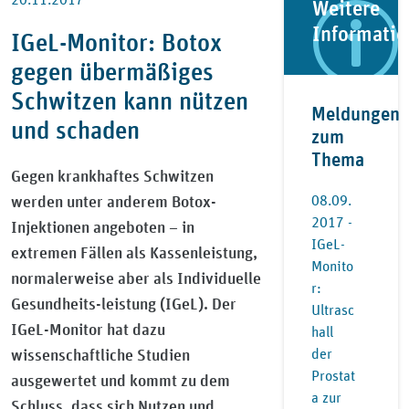
Weitere
Informati
IGeL-Monitor: Botox
gegen übermäßiges
Schwitzen kann nützen
Meldungen
und schaden
zum
Thema
Gegen krankhaftes Schwitzen
werden unter anderem Botox-
08.09.
2017 -
Injektionen angeboten – in
IGeL-
extremen Fällen als Kassenleistung,
Monito
normalerweise aber als Individuelle
r:
Gesundheits-leistung (IGeL). Der
Ultrasc
IGeL-Monitor hat dazu
hall
wissenschaftliche Studien
der
Prostat
ausgewertet und kommt zu dem
a zur
Schluss, dass sich Nutzen und