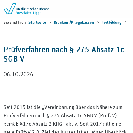
Zum Inhalt springen
Sie sind hier:
Startseite
Kranken-/Pflegekassen
Fortbildung
Prüfverfahren nach § 275 Absatz 1c
SGB V
06.10.2026
Seit 2015 ist die „Vereinbarung über das Nähere zum
Prüfverfahren nach § 275 Absatz 1c SGB V (PrüfvV)
gemäß §17c Absatz 2 KHG“ aktiv. Seit 2017 gilt eine
neue PrüfvV 2.0. Ziel des Kurses ist es, einen Überblick