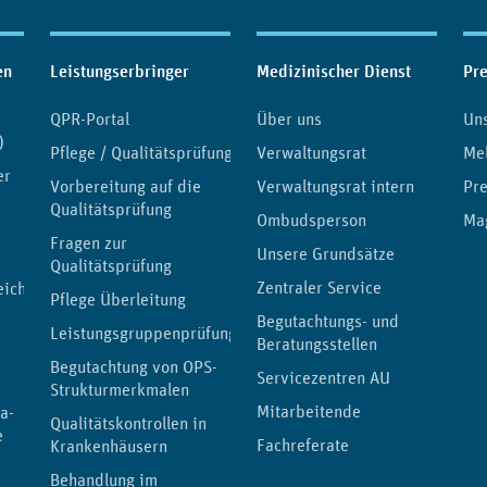
en
Leistungserbringer
Medizinischer Dienst
Pr
QPR-Portal
Über uns
Uns
)
Pflege / Qualitätsprüfung
Verwaltungsrat
Me
er
Vorbereitung auf die
Verwaltungsrat intern
Pre
Qualitätsprüfung
Ombudsperson
Ma
Fragen zur
Unsere Grundsätze
Qualitätsprüfung
Zentraler Service
eichnis
Pflege Überleitung
Begutachtungs- und
Leistungsgruppenprüfung
Beratungsstellen
Begutachtung von OPS-
Servicezentren AU
Strukturmerkmalen
Mitarbeitende
a-
Qualitätskontrollen in
e
Fachreferate
Krankenhäusern
Behandlung im