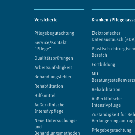
Inhaltsübersicht
Versicherte
Kranken-/Pflegekass
Pflegebegutachtung
Elektronischer
Datenaustausch (eDA
Service/Kontakt
"Pflege"
Plastisch-chirurgisch
Bereich
Qualitätsprüfungen
Fortbildung
Arbeitsunfähigkeit
MD-
Behandlungsfehler
Beratungsstellenverz
Rehabilitation
Rehabilitation
Hilfsmittel
Außerklinische
Außerklinische
Intensivpflege
Intensivpflege
Zuständigkeit für Reh
Neue Untersuchungs-
Verlängerungsanträg
und
Pflegebegutachtung
Behandlungsmethoden