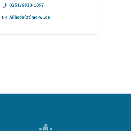
Telefon:
0251/6930-1897
E-Mail:
ARhode(at)md-wl.de