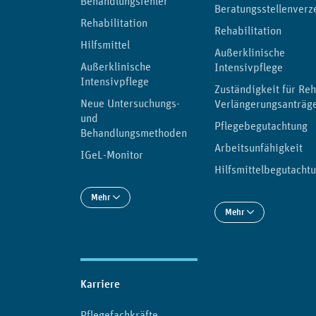
Behandlungsfehler
Beratungsstellenverz
Rehabilitation
Rehabilitation
Hilfsmittel
Außerklinische
Außerklinische
Intensivpflege
Intensivpflege
Zuständigkeit für Reh
Neue Untersuchungs-
Verlängerungsanträg
und
Pflegebegutachtung
Behandlungsmethoden
Arbeitsunfähigkeit
IGeL-Monitor
Hilfsmittelbegutacht
Mehr
Mehr
Karriere
Pflegefachkräfte