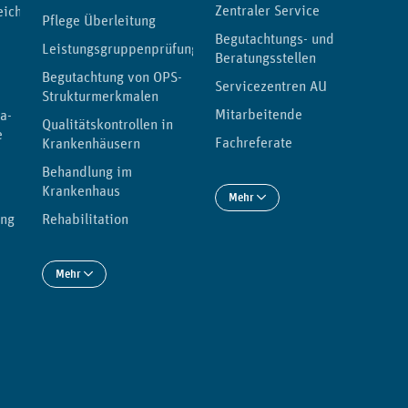
Zentraler Service
eichnis
Pflege Überleitung
Begutachtungs- und
Leistungsgruppenprüfung
Beratungsstellen
Begutachtung von OPS-
Servicezentren AU
Strukturmerkmalen
Mitarbeitende
a-
Qualitätskontrollen in
e
Fachreferate
Krankenhäusern
Behandlung im
Krankenhaus
Mehr
ung
Rehabilitation
Mehr