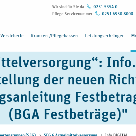
Wir sind für Sie da
0251 5354-0
Pflege-Servicenummer
0251 6930-8000
Versicherte
Kranken-/Pflegekassen
Leistungserbringer
Me
ttelversorgung“: Inf
ellung der neuen Rich
sanleitung Festbetra
(BGA Festbeträge)"
Info.DIGITAL
pertengruppen (SEG)
SEG 6 Arzneimittelversorgung